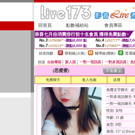
回首頁
點數補給站
會員專區
恭喜七月份消費排行前十名會員 獲得免費點數~
No.3
No.4
-贈點
8,000
點
-贈點
7,0
LV76098**
LV52777**
No.7
No.8
-贈點
4,000
點
-贈點
3,
LV23213**
LV70847**
頻道指數
限制級(火辣)
輔導級(曖昧)
普通級
頻道
台妹專區
│
新人區
│
一對一視訊區
│
一對多視訊區
│
免
(思蜜蜜)
免費聊天
進入包廂
送禮
免費文字聊天: 
一對多視訊聊天: 每
一對一視訊聊天: 每
性別: 女性
年齡: 23 歲
血型: B型
身高: 157 公分(cm