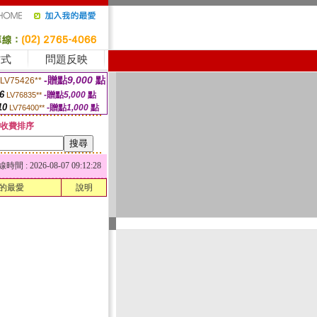
方式
問題反映
-贈點
9,000
點
LV75426**
6
-贈點
5,000
點
LV76835**
10
-贈點
1,000
點
LV76400**
收費排序
 : 2026-08-07 09:12:28
的最愛
說明