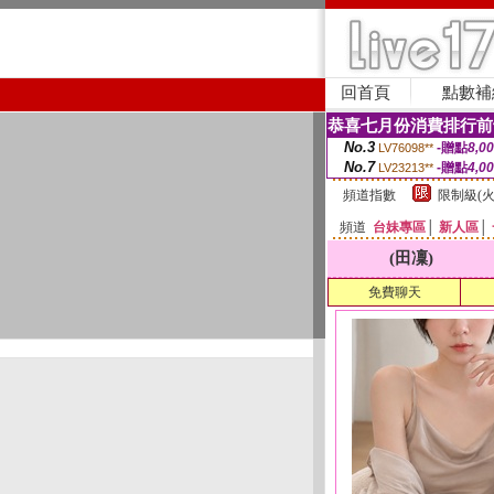
回首頁
點數補
恭喜七月份消費排行前
No.3
-贈點
8,0
LV76098**
No.7
-贈點
4,0
LV23213**
頻道指數
限制級(火
頻道
台妹專區
│
新人區
│
(田凜)
免費聊天