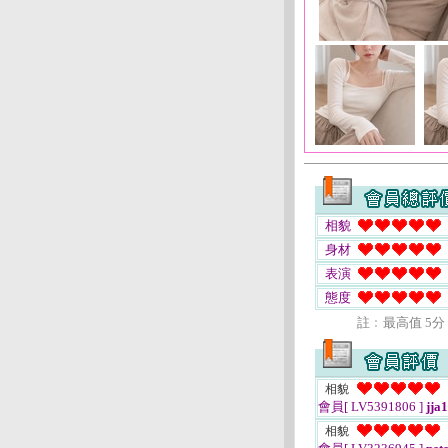
相貌
身材
表演
態度
註﹕最高值 5分
相貌
會員[ LV5391806 ]
jja
相貌