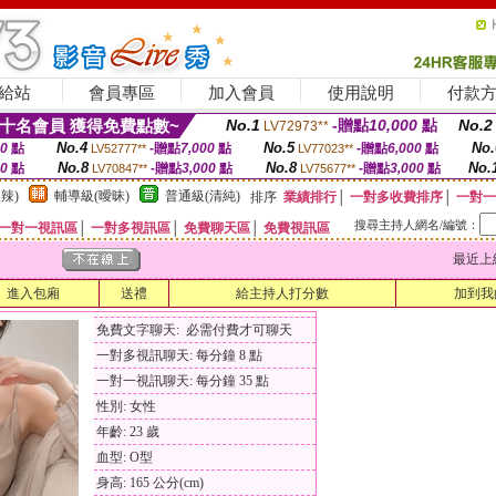
給站
會員專區
加入會員
使用說明
付款
十名會員 獲得免費點數~
No.1
-贈點
10,000
點
No.2
LV72973**
No.4
No.5
No.
00
點
-贈點
7,000
點
-贈點
6,000
點
LV52777**
LV77023**
No.8
No.8
No.
00
點
-贈點
3,000
點
-贈點
3,000
點
LV70847**
LV75677**
辣)
輔導級(曖昧)
普通級(清純)
排序
業績排行
│
一對多收費排序
│
一對一
搜尋主持人網名/編號：
一對一視訊區
│
一對多視訊區
│
免費聊天區
│
免費視訊區
最近上線時間
進入包廂
送禮
給主持人打分數
加到我
免費文字聊天: 必需付費才可聊天
一對多視訊聊天: 每分鐘 8 點
一對一視訊聊天: 每分鐘 35 點
性別: 女性
年齡: 23 歲
血型: O型
身高: 165 公分(cm)