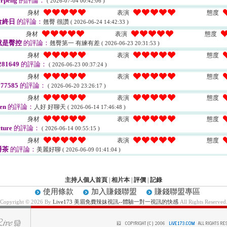
erpeng
的評論：
( 2026-07-04 00:42:06 )
身材
表演
態度
食終日
的評論：
翹臀 很讚
( 2026-06-24 14:42:33 )
身材
表演
態度
就是臀控
的評論：
翹臀第一 有練有差
( 2026-06-23 20:31:53 )
身材
表演
態度
81649
的評論：
( 2026-06-23 00:37:24 )
身材
表演
態度
77585
的評論：
( 2026-06-20 23:26:17 )
身材
表演
態度
en
的評論：
人好 好聊天
( 2026-06-14 17:46:48 )
身材
表演
態度
ture
的評論：
( 2026-06-14 00:55:15 )
身材
表演
態度
爵茶
的評論：
美麗好聊
( 2026-06-09 01:41:04 )
主持人個人首頁
|
相片本
|
評價
|
記錄
使用條款
加入賺錢聯盟
賺錢聯盟專區
Copyright © 2026 By
Live173 美眉免費辣妹視訊--體驗一對一視訊的快感
All Rights Reserved