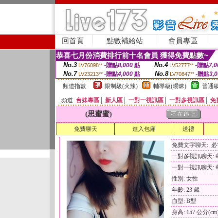
回首頁
點數補給站
會員專區
恭喜七月份消費排行前十名會員 獲得免費點數~
No.3
No.4
-贈點
8,000
點
-贈點
7,0
LV76098**
LV52777**
No.7
No.8
-贈點
4,000
點
-贈點
3,
LV23213**
LV70847**
頻道指數
限制級(火辣)
輔導級(曖昧)
普通級
頻道
台妹專區
│
新人區
│
一對一視訊區
│
一對多視訊區
│
免
(思蜜蜜)
免費聊天
進入包廂
送禮
免費文字聊天: 
一對多視訊聊天: 每
一對一視訊聊天: 每
性別: 女性
年齡: 23 歲
血型: B型
身高: 157 公分(cm